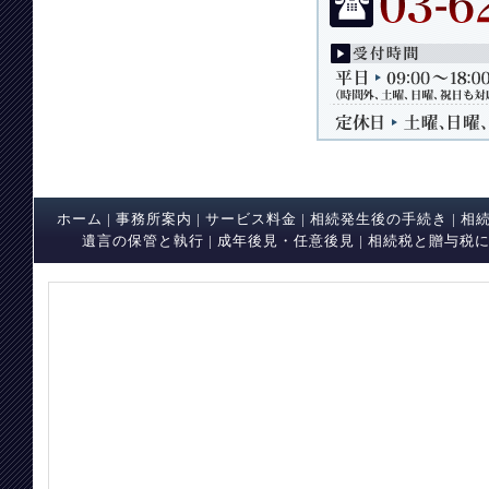
ホーム
|
事務所案内
|
サービス料金
|
相続発生後の手続き
|
相
遺言の保管と執行
|
成年後見・任意後見
|
相続税と贈与税