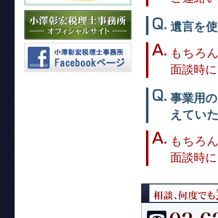
遺言を
もちろ
面談時
事業用の
えてい
もちろ
面談時