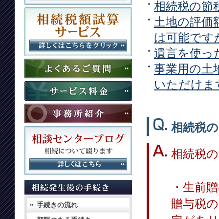
相続税の節
土地の評価
は可能です
遺言を使っ
事業用の土
いただけま
相続税
相続税
・生前贈
贈与税の
手続きの流れ