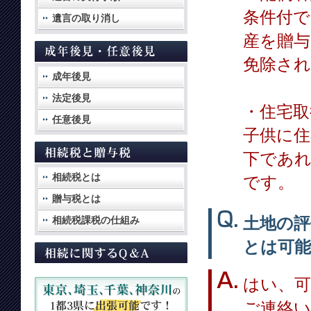
条件付で
遺言の取り消し
産を贈与
免除され
成年後見
法定後見
・住宅取
任意後見
子供に住
下であれ
相続税とは
です。
贈与税とは
土地の
相続税課税の仕組み
とは可
はい、可
ご連絡