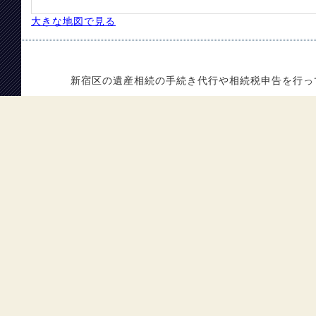
大きな地図で見る
遺産相続の手続き代行は首都圏相続相談センターまでご相談
新宿区の遺産相続の手続き代行や相続税申告を行っています。Cop