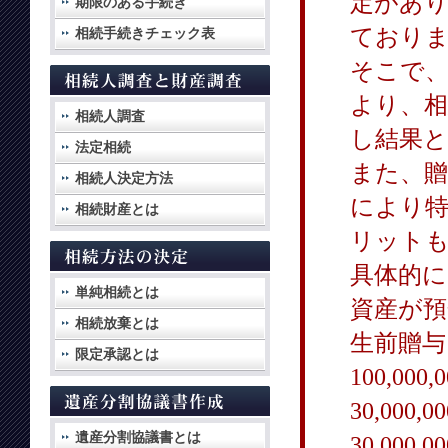
定があ
期限のある手続き
ており
相続手続きチェック表
そこで
より、相
相続人調査
し結果
法定相続
また、贈
相続人決定方法
により
相続財産とは
リット
具体的に
単純相続とは
資産が預
相続放棄とは
生前贈与
限定承認とは
100,000
30,000,00
遺産分割協議書とは
30,000,